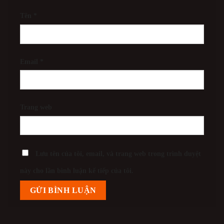
Tên
*
Email
*
Trang web
Lưu tên của tôi, email, và trang web trong trình duyệt
này cho lần bình luận kế tiếp của tôi.