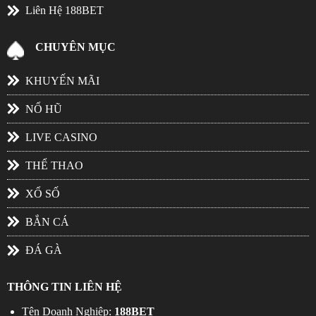
Liên Hệ 188BET
CHUYÊN MỤC
KHUYẾN MÃI
NỔ HŨ
LIVE CASINO
THỂ THAO
XỔ SỐ
BẮN CÁ
ĐÁ GÀ
THÔNG TIN LIÊN HỆ
Tên Doanh Nghiệp:
188BET