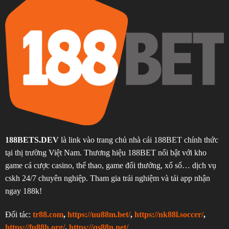
188BETS.DEV
là link vào trang chủ nhà cái 188BET chính thức
tại thị trường Việt Nam. Thương hiệu 188BET nổi bật với kho
game cá cược casino, thể thao, game đổi thưởng, xổ số… dịch vụ
cskh 24/7 chuyên nghiệp. Tham gia trải nghiệm và tải app nhận
ngay 188k!
Đối tác:
tr88.com
,
https://uu88m.bet/
,
https://nk88l.soccer/
,
https://fu88h.org/
,
https://qs88n.net/