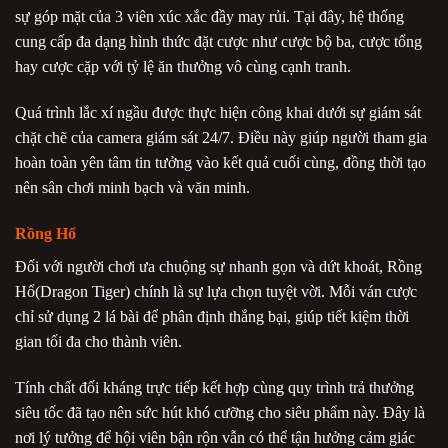
sự góp mặt của 3 viên xúc xắc đầy may rủi. Tại đây, hệ thống
cung cấp đa dạng hình thức đặt cược như cược bộ ba, cược tổng
hay cược cặp với tỷ lệ ăn thưởng vô cùng cạnh tranh.
Quá trình lắc xí ngầu được thực hiện công khai dưới sự giám sát
chặt chẽ của camera giám sát 24/7. Điều này giúp người tham gia
hoàn toàn yên tâm tin tưởng vào kết quả cuối cùng, đồng thời tạo
nên sân chơi minh bạch và văn minh.
Rồng Hổ
Đối với người chơi ưa chuộng sự nhanh gọn và dứt khoát, Rồng
Hổ(Dragon Tiger) chính là sự lựa chọn tuyệt vời. Mỗi ván cược
chỉ sử dụng 2 lá bài để phân định thắng bại, giúp tiết kiệm thời
gian tối đa cho thành viên.
Tính chất đối kháng trực tiếp kết hợp cùng quy trình trả thưởng
siêu tốc đã tạo nên sức hút khó cưỡng cho siêu phẩm này. Đây là
nơi lý tưởng để hội viên bận rộn vẫn có thể tận hưởng cảm giác