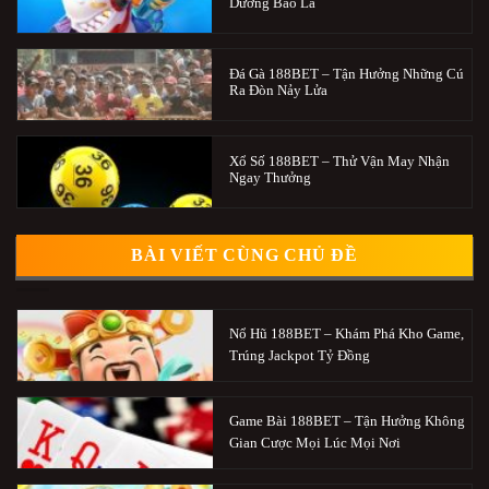
Dương Bao La
Đá Gà 188BET – Tận Hưởng Những Cú
Ra Đòn Nảy Lửa
Xổ Số 188BET – Thử Vận May Nhận
Ngay Thưởng
BÀI VIẾT CÙNG CHỦ ĐỀ
Nổ Hũ 188BET – Khám Phá Kho Game,
Trúng Jackpot Tỷ Đồng
Game Bài 188BET – Tận Hưởng Không
Gian Cược Mọi Lúc Mọi Nơi